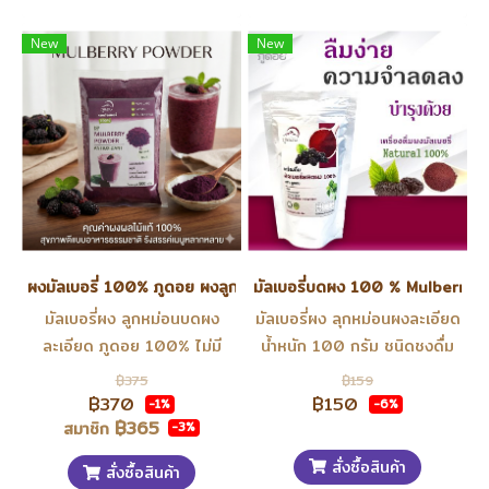
New
New
ผงมัลเบอรี่ 100% ภูดอย ผงลูกหม่อนแท้ ไม่เติมน้ำตาล ผงผลไม้แท้ เ
มัลเบอรี่บดผง 100 % Mulberry 
มัลเบอรี่ผง ลูกหม่อนบดผง
มัลเบอรี่ผง ลุกหม่อนผงละเอียด
ละเอียด ภูดอย 100% ไม่มี
น้ำหนัก 100 กรัม ชนิดชงดื่ม
น้ำตาล ขนาด 500 กรัม ทำ
และส่วนผสมเบอเกอรี่ สมูทตี้
฿375
฿159
สมูทตี้ ผสมเครื่องดื่ม ทำขนม
ขนมไทยต่างๆๆ มีความเข้มข้น
฿370
฿150
-1%
-6%
฿365
เบอเกอรี่ต่างๆ จำหน่ายทั้งปลีก
100% ไม่มีส่วนผสม ใดๆๆ ไม่
สมาชิก
-3%
และส่ง
แต่ง สี หรือกลิ่นรสใดๆๆ
สั่งซื้อสินค้า
สั่งซื้อสินค้า