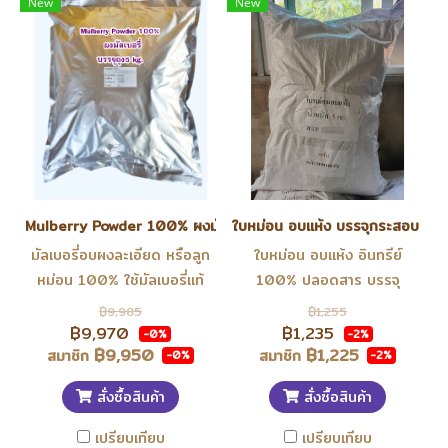
New
New
Mulberry Powder 100% ผงมัลเบอรี่ ผงหม่อน 100% ไม่มีผสม ปลอ
ใบหม่อน อบแห้ง บรรจุกระสอบ 5 กก
มัลเบอรี่อบผงละเอียด หรือลูก
ใบหม่อน อบแห้ง อินทรีย์
หม่อน 100% ใช้มัลเบอรี่แท้
100% ปลอดสาร บรรจุ
100% จากแหล่งปลูกปลอดสาร
กระสอบ 5 กก. ราคาส่งหน้า
฿9,985
฿1,255
ไม่เติมน้ำตาล ไม่แต่งสี/กลิ่น
โรงงาน
฿9,970
฿1,235
-0%
-2%
฿9,950
฿1,225
กล่องละ10 กก./แพคถุง
สมาชิก
สมาชิก
-0%
-2%
ละ5กก.*2ถุง ราคาส่งหน้า
สั่งซื้อสินค้า
สั่งซื้อสินค้า
โรงงาน
เปรียบเทียบ
เปรียบเทียบ