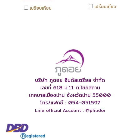
เปรียบเทียบ
เปรียบเทียบ
บริษัท ภูดอย อินดัสเตรียล จำกัด
เลขที่ 618 ม.11 ต.ไชยสถาน
เทศบาลเมืองน่าน จังหวัดน่าน 55000
โทร/แฟกซ์ : 054-051597
Line official Account : @phudoi